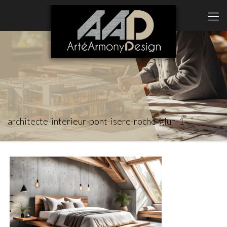
architecte-interieur-pont-isere-roche-glun-1