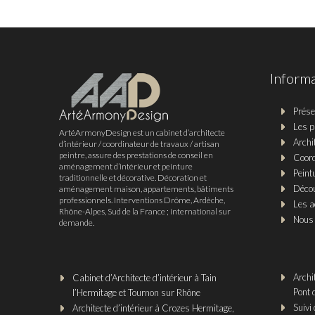
Inform
Prése
Les p
ArtéArmonyDesign est un cabinet d’architecte
Archi
d’intérieur / coordinateur de travaux / artisan
peintre, assure des prestations de conseil en
Coord
aménagement d’intérieur et peinture
Peint
traditionnelle et décorative. Décoration et
Décou
aménagement maison, appartements, bâtiments
professionnels. Interventions Drôme, Ardèche,
Les ac
Rhône-Alpes, Sud de la France ; international sur
Nous 
demande.
Archi
Cabinet d’Architecte d’intérieur à Tain
Pont 
l’Hermitage et Tournon sur Rhône
Suivi 
Architecte d’intérieur à Crozes Hermitage,