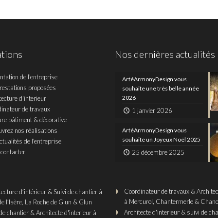
ations
Nos dernières actualités
ntation de l'entreprise
ArtéArmonyDesign vous
restations proposées
souhaite une très belle année
2026
tecture d'interieur
inateur de travaux
1 janvier 2026
ure bâtiment & décorative
vrez nos réalisations
ArtéArmonyDesign vous
souhaite un Joyeux Noël 2025
tualités de l'entreprise
contacter
25 décembre 2025
Coordinateur de travaux & Architect
tecture d’intérieur & Suivi de chantier à
à Mercurol, Chantermerle & Chano
de l’Isère, La Roche de Glun & Glun
Architecte d'interieur & suivi de cha
de chantier & Architecte d'interieur à