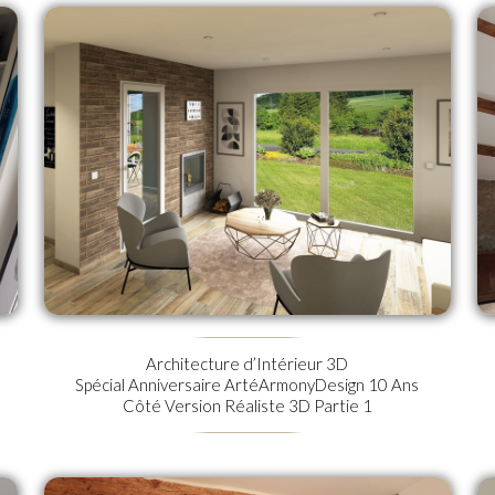
Architecture d’Intérieur 3D
Spécial Anniversaire ArtéArmonyDesign 10 Ans
Côté Version Réaliste 3D Partie 1