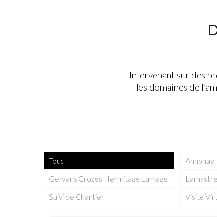
D
Intervenant sur des p
les domaines de l’am
Tous
Annonay
Gervans Crozes Hermitage Larnage
Lamastr
Suivi de Chantier
Visite Vir