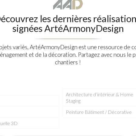
écouvrez les dernières réalisation
signées ArtéArmonyDesign
rojets variés, ArtéArmonyDesign est une ressource de 
énagement et de la décoration. Partagez avec nous le pl
chantiers !
Architecture d’intérieur & Home
Staging
e
Peinture Bâtiment / Décorative
tuelle 3D