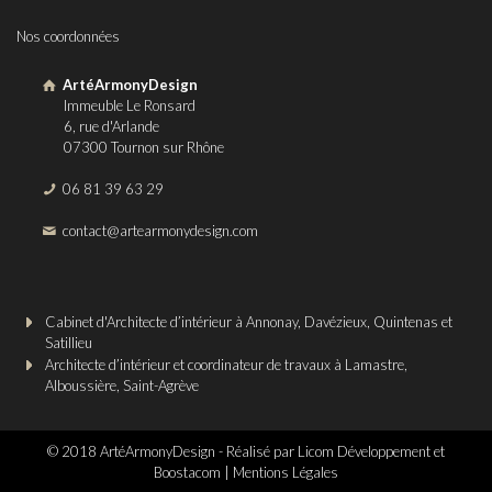
Nos coordonnées
ArtéArmonyDesign
Immeuble Le Ronsard
6, rue d'Arlande
07300 Tournon sur Rhône
06 81 39 63 29
contact@artearmonydesign.com
Cabinet d'Architecte d’intérieur à Annonay, Davézieux, Quintenas et
Satillieu
Architecte d’intérieur et coordinateur de travaux à Lamastre,
Alboussière, Saint-Agrève
© 2018 ArtéArmonyDesign - Réalisé par
Licom Développement
et
Boostacom
|
Mentions Légales