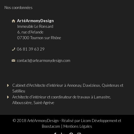
Nos coordonnées
ArtéArmonyDesign
Immeuble Le Ronsard
6, rue d'Arlande
07300 Tournon sur Rhône
06 81 39 63 29
contact@artearmonydesign.com
Cabinet d'Architecte d’intérieur à Annonay, Davézieux, Quintenas et
Satillieu
Architecte d’intérieur et coordinateur de travaux à Lamastre,
Alboussière, Saint-Agrève
© 2018 ArtéArmonyDesign - Réalisé par
Licom Développement
et
Boostacom
|
Mentions Légales