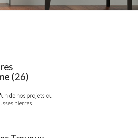
res
me (26)
l'un de nos projets ou
usses pierres.