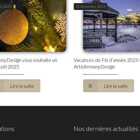
re 2025
15 décembre 2025
nyDesign vous souhaite un
Vacances de Fin d’année 2025
oël 2025
ArtéArmonyDesign
Lire la suite
Lire la suite
ations
Nos dernières actualités