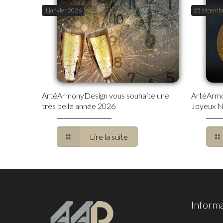
1 janvier 2026
25 décemb
ArtéArmonyDesign vous souhaite une
ArtéArmo
très belle année 2026
Joyeux N
Lire la suite
Inform