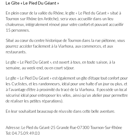
Le Gîte « Le Pied Du Géant »
En plein cœur de la vallée du Rhône, le gîte « Le Pied du Géant » situé à
Tournon sur Rhône (en Ardèche), sera vous accueillir dans un lieu
chaleureux, intégralement rénové pour votre confort et pouvant accueillir
15 personnes
.
Situé au cœur du centre historique de Tournon dans la rue piétonne, vous
pourrez accéder facilement à la Viarhona, aux commerces, et aux
restaurants.
Le gîte «
Le Pied Du Géant »,
est ouvert à tous, en toute saison, à la
semaine, au week-end, ou en court séjour.
Le gîte «
Le Pied Du Géant » est également un gîte d’étape tout confort pour
les
Cyclistes, et les randonneurs, idéal pour une halte d’un jour ou plus, et
à l’avantage d’être à proximité du tracé de la Viarhona. Il possède un local
sécurisé idéal pour entreposer les vélos, ainsi qu’un atelier pour permettre
de réaliser les petites réparations).
En leur souhaitant beaucoup de réussite dans cette belle aventure.
Adresse: Le Pied du Géant-25 Grande Rue-07300 Tournon-Sur-Rhône
Tel: 04.75.09.49.03